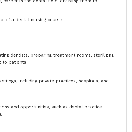
 career in the dental field, enabling them to
e of a dental nursing course:
sting dentists, preparing treatment rooms, sterilizing
t to patients.
ttings, including private practices, hospitals, and
tions and opportunities, such as dental practice
s.