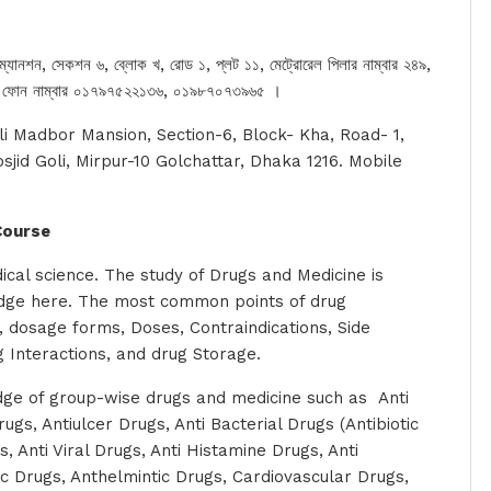
্যানশন, সেকশন ৬, ব্লোক খ, রোড ১, প্লট ১১, মেট্রোরেল পিলার নাম্বার ২৪৯,
বাইল ফোন নাম্বার ০১৭৯৭৫২২১৩৬, ০১৯৮৭০৭৩৯৬৫ ।
li Madbor Mansion, Section-6, Block- Kha, Road- 1,
osjid Goli, Mirpur-10 Golchattar, Dhaka 1216. Mobile
 Course
cal science. The study of Drugs and Medicine is
dge here. The most common points of drug
, dosage forms, Doses, Contraindications, Side
g Interactions, and drug Storage.
ge of group-wise drugs and medicine such as Anti
s, Antiulcer Drugs, Anti Bacterial Drugs (Antibiotic
, Anti Viral Drugs, Anti Histamine Drugs, Anti
ic Drugs, Anthelmintic Drugs, Cardiovascular Drugs,