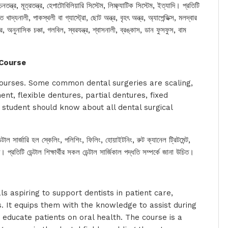
চনতন্ত্র, মূত্রতন্ত্র, হেপাটোবিলিয়ারি সিস্টেম, লিম্ফ্যাটিক সিস্টেম, ইত্যাদি। প্রতিটি
 খাদ্যনালী, পাকস্থলী বা গ্যাস্ট্রো, ছোট অন্ত্র, বৃহৎ অন্ত্র, অ্যাপেন্ডিক্স, মলদ্বার
, অনুনাসিক চঞ্চা, গলবিল, স্বরযন্ত্র, শ্বাসনালী, ব্রঙ্কাস, ডান ফুসফুস, বাম
 Course
l courses. Some common dental surgeries are scaling,
ment, flexible dentures, partial dentures, fixed
 student should know about all dental surgical
ডেন্টাল সার্জারি হল স্কেলিং, পলিশিং, ফিলিং, হোয়াইটনিং, রুট ক্যানেল ট্রিটমেন্ট,
প্রতিটি ডেন্টাল শিক্ষার্থীর সকল ডেন্টাল সার্জিকাল পদ্ধতি সম্পর্কে জানা উচিত।
als aspiring to support dentists in patient care,
ls. It equips them with the knowledge to assist during
educate patients on oral health. The course is a